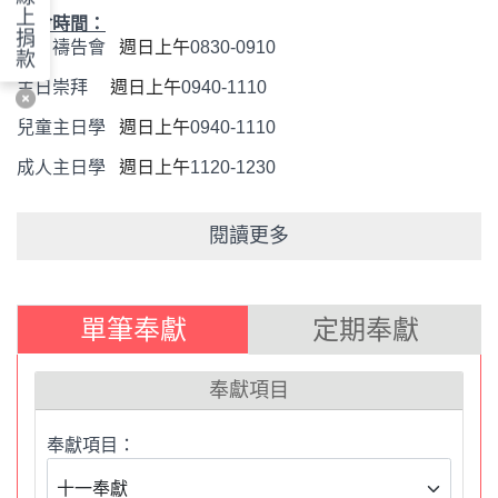
上
聚會時間：
捐
主日禱告會
週日上午
0830-0910
款
主日崇拜
週日上午
0940-1110
兒童主日學
週日上午
0940-1110
成人主日學
週日上午
1120-1230
閱讀更多
歡迎使用
安素堂
線上信用卡奉獻平台：
1.提醒您，定期定額為「每月15號前扣款」
。
單筆奉獻
定期奉獻
如果使用銀行匯款，帳號如下：
2.
銀行：華南商業銀行天母分行
奉獻項目
戶名：財團法人中華基督教衛理公會安素堂
奉獻項目：
帳號：
189-20-023343-6