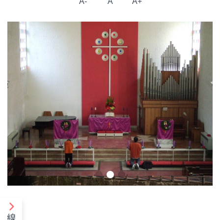
A-
A
A+
線