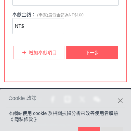
*
提醒您，若採用
ATM
轉帳或匯款，請於
匯款後
，
務必告知
堂會財務同工
，俾能入帳開立奉獻收據。電話：
(
02)2881-
奉獻金額：
(奉獻)最低金額為NT$100
3657
。
3.
歡迎您註冊成為此奉獻平台的
「會員」（請點選右上角
Menu-
會員），方便未來可查詢您個人使用信用卡奉獻資
增加奉獻項目
下一步
料。
各人要隨本心所酌定的，不要作難，不要勉強，因為捐得樂
意的人是神所喜愛的。(林後9:7)
Cookie 政策
分享至
本網站使用 cookie 及相關技術分析來改善使用者體驗
地址：
台北市光復南路438號1樓
《 隱私條款 》
Email：
mis@methodist.org.tw