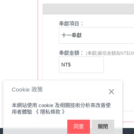
5.
姊妹會每月第二個禮拜六下午
2:00-4:00
6.
衛智團契每月第二個禮拜二上午
10:00 (
暫
奉獻項目：
7.
衛家團契禮拜日下午
12:30-2:30
8.
學生團契禮拜六下午
6:00
（聚餐）
7:30 
奉獻金額：
(奉獻)最低金額為NT$10
9.
青年團契禮拜日下午
12:30-2:30 MYF(
暫
10.
社青小組禮拜日下午
12:30-2:00 (
線上聚
11.
詩班主日上午
9:20-9:50
，下午
1:00-2:30
12.
泰澤祈禱每月第三個禮拜五晚
7:00-9:00
Cookie 政策
本網站使用 cookie 及相關技術分析來改善使
歡迎使用
城中教會
線上信用卡奉獻平台：
用者體驗
《 隱私條款 》
1.
提醒您，定期定額為「
每月15號前
扣款
」
同意
關閉
如果使用銀行匯款，帳號如下：
2.