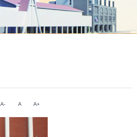
A-
A
A+