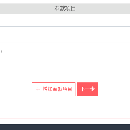
奉獻項目
停
)
MYF
0
停
)
會
)
（練詩）
增加奉獻項目
下一步
。