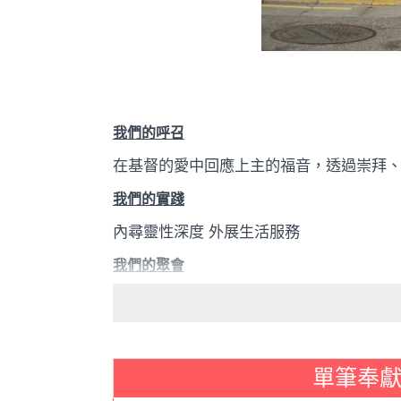
我們的呼召
在基督的愛中回應上主的福音，透過崇拜
我們的實踐
內尋靈性深度
外展生活服務
我們的聚會
1.
主日崇拜上午
10:00-11:30
2.
靈修分享小組禮拜一下午
7:30-9:30
3.
午間查經班禮拜四
1:30-3:30
單筆奉
4.
認識信仰班禮拜五下午
7:30-9:30 (
暫停
)