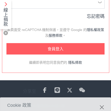
線
上
忘記密碼
捐
款
本頁面受 reCAPTCHA 機制保護，並遵守 Google 的
隱私權政策
及
服務條款
。
會員登入
繼續即表明您同意我們的
隱私條款
分享至
Cookie 政策
地址：
台北市光復南路438號1樓