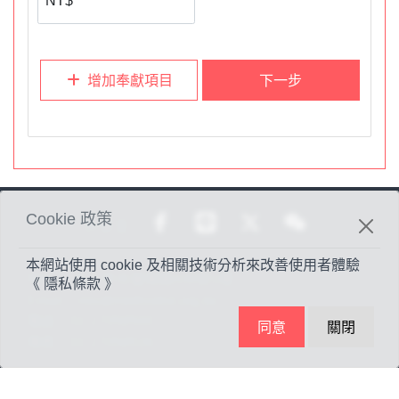
增加奉獻項目
下一步
Cookie 政策
分享至
本網站使用 cookie 及相關技術分析來改善使用者體驗
地址：
台北市光復南路438號1樓
《 隱私條款 》
Email：
mis@methodist.org.tw
電話：
02-27058500
同意
關閉
傳真：
02-27058526
©2024 The Methodist Church in the R.O.C. All