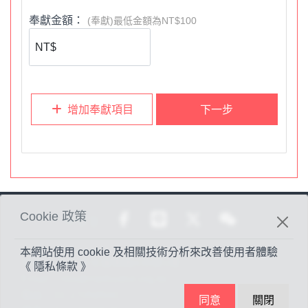
如果使用銀行匯款，帳號如下：
2.
奉獻金額：
(奉獻)最低金額為NT$100
銀行：台中市力行路郵局
戶名：財團法人中華基督教衛理公會
帳號：
0021239-0165949
增加奉獻項目
下一步
*
提醒您，若採用
ATM
轉帳或匯款，請於
匯款後
，
務必告知
堂會財務同工
，俾能入帳開立奉獻收據。電話：
(
04)2360-
5672
。
3.
歡迎您註冊成為此奉獻平台的
「會員」（請點選右上角
Menu-
會員），方便未來可查詢您個人使用信用卡奉獻資
Cookie 政策
分享至
料。
本網站使用 cookie 及相關技術分析來改善使用者體驗
各人要隨本心所酌定的，不要作難，不要勉強，因為捐得樂
地址：
台北市光復南路438號1樓
《 隱私條款 》
意的人是神所喜愛的。(林後9:7)
Email：
mis@methodist.org.tw
電話：
02-27058500
同意
關閉