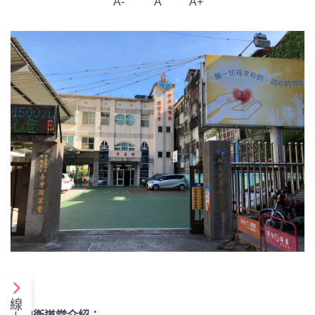
A-
A
A+
線
台中衛道堂介紹：