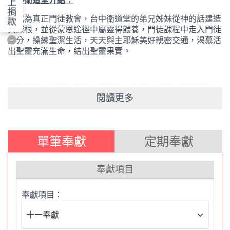
上
捐
為成為真正門徒教會，台中衛道堂的弟兄姊妹從神的話建造
款
與深根，並從蒙恩途徑中屬靈得餵養，門徒課程中走入門徒
身分，操練聖潔生活，天天與主耶穌美好親密交通，渴慕活
出聖靈充滿生命，結出聖靈果實。
衛道團契主席專心預備每周聚會，肢體彼此關心學習接納、
閱讀更多
犧牲與包容，團契行動關心教會交會福音發展與扶助社區弱
勢團體，使整教會朝向真實內尋靈命深度，推動小組立約門
徒事工，外展事奉服務，建立充滿愛、健康、合一的教會。
單筆奉獻
定期奉獻
追求靈命成長的教會，必成為充滿耶穌味道的健康教會，每
人都成為忠實門徒，衛道堂必成為復興的教會。
奉獻項目
奉獻項目：
歡迎使用
台中衛道堂
線上信用卡奉獻平台：
1.提醒您，定期定額為「每月15號前扣款」。