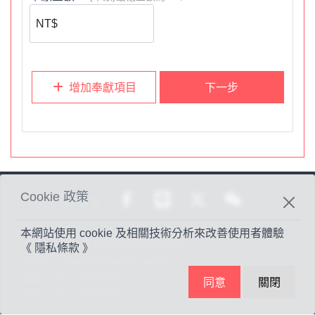
帳號：
19342390
*
提醒您，若採用
ATM
轉帳或匯款，請於
匯款後
，
務必告知
堂會財務同工
，俾能入帳開立奉獻收據。電話：
(02)8663-
3488 #208
。
增加奉獻項目
下一步
3.
歡迎您註冊成為此奉獻平台的
「會員」（請點選右上角
會員），未來方便查詢您個人使用信用卡奉獻資料。
各人要隨本心所酌定的，不要作難，不要勉強，因為捐得樂
意的人是神所喜愛的。(林後9:7)
Cookie 政策
分享至
本網站使用 cookie 及相關技術分析來改善使用者體驗
地址：
台北市光復南路438號1樓
《 隱私條款 》
Email：
mis@methodist.org.tw
電話：
02-27058500
同意
關閉
傳真：
02-27058526