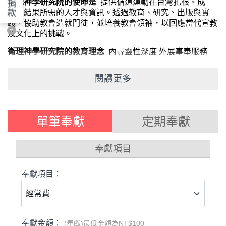
衛理神學研究院的使命是
提供循道運動在台灣扎根、成
捐
長、結果所需的人才與資訊。透過教育、研究、出版與實
款
踐，協助教會造就門徒，並培養教會領袖，以回應當代宣教
及文化上的挑戰。
衛理神學研究院的教育理念
內尋靈性深度
外展事奉服務
衛理神學研究院的異象與實踐
孕育未來的牧者、造就會友
閱讀更多
領袖、牧者的加油站、宣教的智庫
衛理神學研究院的教育內涵
生命改變、承先啟後、向主交
帳
單筆奉獻
定期奉獻
歡迎使用 衛理神學研究院 線上信用卡奉獻平台：
奉獻項目
1.提醒您，定期定額為「每月15號前扣款」
。
奉獻項目：
如果使用銀行匯款，帳號如下：
2.
銀行：郵政劃撥
戶名：財團法人中華基督教衛理公會衛理神學研究院
奉獻金額：
(奉獻)最低金額為NT$100