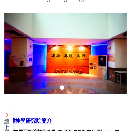
A-
A
A+
衛理神學研究院簡介
線
上