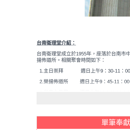
台南衛理堂介紹：
台南衛理堂成立於
1955
年，座落於台南市
揚佈道所。相關聚會時間如下：
1.
主日崇拜
週日上午
9
：
30-11
：
0
2.
榮揚佈道所
週日上午
9
：
45-11
：
00
3.
兒童主日學
週日上午
10
：
00-11
：
0
4.
青少契聚會
週日上午
10
：
00-11
：
0
5.
禱告會
週四晚間
7
：
30-8
：
30
單筆奉