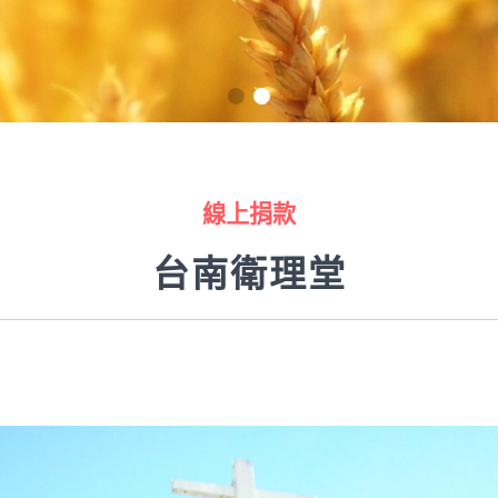
線上捐款
台南衛理堂