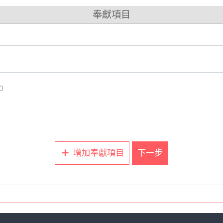
：
奉獻項目
」。
衛理堂
0
款後
，
務必告知堂會財務同工
，俾能入帳開立奉獻收據。電
增加奉獻項目
下一步
（請點選右上角
Menu-
會員），方便未來可查詢您個人使用信