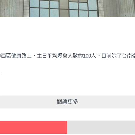
中西區健康路上，主日平均聚會人數約
100
人。目前除了台南
0
0
閱讀更多
0
獻