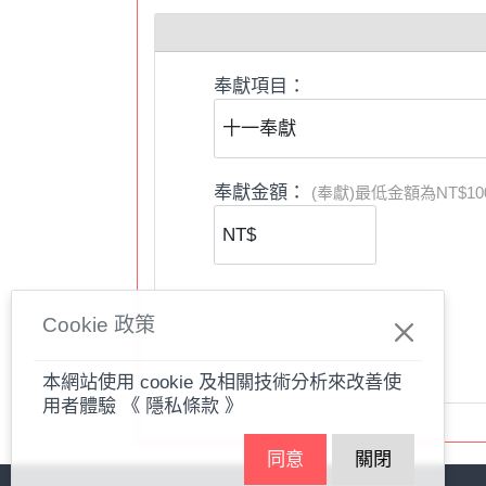
歡迎使用
台南衛理堂
線上信用卡奉獻平台
1.提醒您，定期定額為「每月15號前扣款
奉獻項目：
如果使用銀行匯款，帳號如下：
2.
銀行：上海商業儲蓄銀行台南分行
戶名：財團法人中華基督教衛理公會台南
奉獻金額：
(奉獻)最低金額為NT$10
帳號：
10102000037635
*
提醒您，若採用
ATM
轉帳或匯款，請於
匯
Cookie 政策
3.
歡迎您註冊成為此奉獻平台的
「會員」
本網站使用 cookie 及相關技術分析來改善使
用者體驗
《 隱私條款 》
同意
關閉