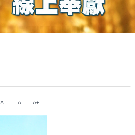
A-
A
A+